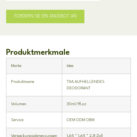
FORDERN SIE EIN ANGEBOT AN
Produktmerkmale
Marke
Idee
Produktname
TXA AUFHELLENDES
DEODORANT
Volumen
30ml/1fl.oz
Service
OEM ODM OBM
Verpackungsabmessungen
1.65 * 1.65 * 2.8 Zoll