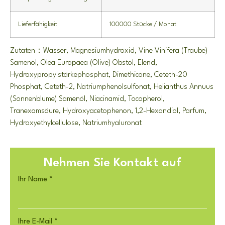
Lieferfähigkeit
100000 Stücke / Monat
Zutaten：Wasser, Magnesiumhydroxid, Vine Vinifera (Traube)
Samenöl, Olea Europaea (Olive) Obstöl, Elend,
Hydroxypropylstärkephosphat, Dimethicone, Ceteth-20
Phosphat, Ceteth-2, Natriumphenolsulfonat, Helianthus Annuus
(Sonnenblume) Samenöl, Niacinamid, Tocopherol,
Tranexamsäure, Hydroxyacetophenon, 1,2-Hexandiol, Parfum,
Hydroxyethylcellulose, Natriumhyaluronat
Nehmen Sie Kontakt auf
Ihr Name
*
Ihre E-Mail
*