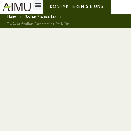
Private Label
Warum AIMU?
KONTAKTIEREN SIE UNS
Heim
>
Rollen Sie weiter
>
TXA-Aufhellen Deodorant Roll-On