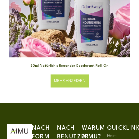
50ml Natürlich pflegender Deodorant Roll-On
MEHR ANZEIGEN
NACH
NACH
WARUM
QUICKLIN
Heim
FORM
BENUTZER
AIMU?