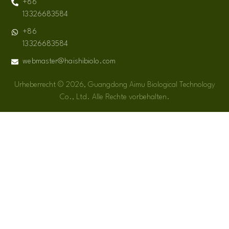
+86
13326683584
+86
13326683584
webmaster@haishibiolo.com
Urheberrecht © 2026, Guangdong Aimu Biological Technology
Co., Ltd. Alle Rechte vorbehalten.