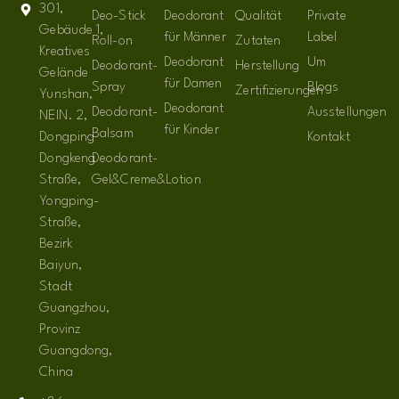
301,
Deo-Stick
Deodorant
Qualität
Private
Gebäude 1,
für Männer
Label
Roll-on
Zutaten
Kreatives
Deodorant
Um
Deodorant-
Herstellung
Gelände
für Damen
Spray
Blogs
Zertifizierungen
Yunshan,
Deodorant
Deodorant-
Ausstellungen
NEIN. 2,
für Kinder
Balsam
Dongping
Kontakt
Dongkeng
Deodorant-
Straße,
Gel&Creme&Lotion
Yongping-
Straße,
Bezirk
Baiyun,
Stadt
Guangzhou,
Provinz
Guangdong,
China