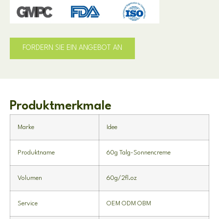
FORDERN SIE EIN ANGEBOT AN
Produktmerkmale
Marke
Idee
Produktname
60g Talg-Sonnencreme
Volumen
60g/2fl.oz
Service
OEM ODM OBM