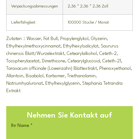
Verpackungsabmessungen
2.36 * 2.36 * 2.36 Zoll
Lieferfähigkeit
100000 Stücke / Monat
Zutaten：Wasser, Fat Bull, Propylenglykol, Glyzerin,
Ethylhexylmethoxycinnamat, Ethylhexylsalicylat, Saururus
chinensis Blatt/Wurzelextrakt, Cetearylalkohol, Ceteth-2,
Tocopherylacetat, Dimethicone, Cetearylglucosid, Ceteth-21,
Taraxacum officinale (Löwenzahn) Blattextrakt, Phenoxyethanol,
Allantoin, Bisabolol, Karbomer, Triethanolamin,
Natriumhyaluronat, Ethylhexylglycerin, Stephania Tetrandra
Extrakt
Nehmen Sie Kontakt auf
Ihr Name
*