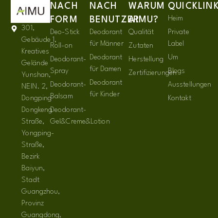
NACH
NACH
WARUM
QUICKLIN
Heim
FORM
BENUTZER
AIMU?
301,
Deo-Stick
Deodorant
Qualität
Private
Gebäude 1,
für Männer
Label
Roll-on
Zutaten
Kreatives
Deodorant
Um
Deodorant-
Herstellung
Gelände
für Damen
Spray
Blogs
Zertifizierungen
Yunshan,
Deodorant
Deodorant-
Ausstellungen
NEIN. 2,
für Kinder
Balsam
Dongping
Kontakt
Dongkeng
Deodorant-
Straße,
Gel&Creme&Lotion
Yongping-
Straße,
Bezirk
Baiyun,
Stadt
Guangzhou,
Provinz
Guangdong,