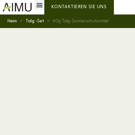
Private Label
Warum AIMU?
KONTAKTIEREN SIE UNS
Heim
>
Talg -Set
>
60g Talg-Sonnenschutzmittel