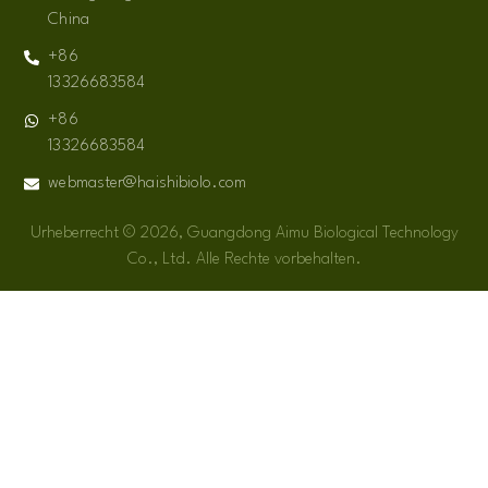
China
+86
13326683584
+86
13326683584
webmaster@haishibiolo.com
Urheberrecht © 2026, Guangdong Aimu Biological Technology
Co., Ltd. Alle Rechte vorbehalten.