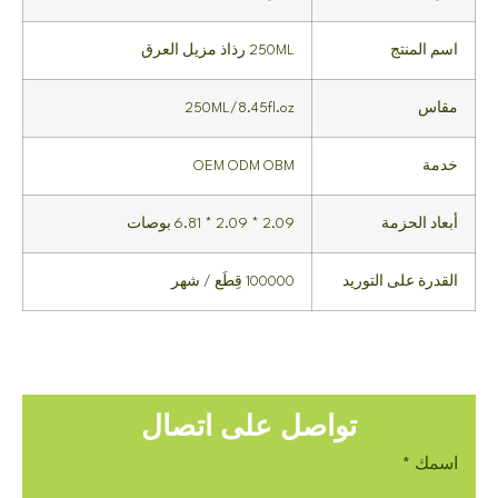
اسم المنتج
250ML رذاذ مزيل العرق
مقاس
250ML/8.45fl.oz
خدمة
OEM ODM OBM
أبعاد الحزمة
2.09 * 2.09 * 6.81 بوصات
القدرة على التوريد
100000 قِطَع / شهر
تواصل على اتصال
اسمك
*