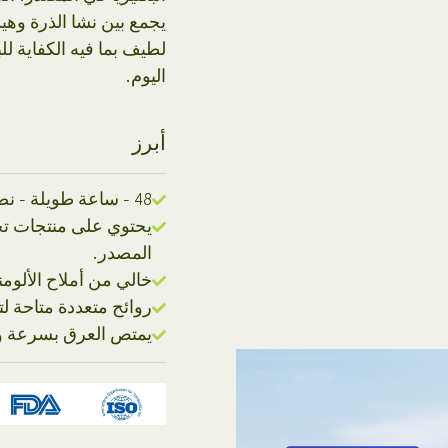
يجمع بين نشا الذرة وه
لطيف بما فيه الكفاية ل
اليوم.
أبرز
48 - ساعة طويلة - نضارة دائمة, يبقيك تشعر بالانتعاش طوال اليوم.
يحتوي على منتجات تخم
المصدر.
خالي من أملاح الألوم
روائح متعددة متاحة لت
يمتص العرق بسرعة و