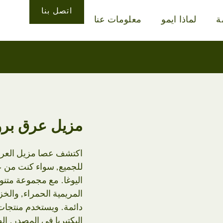
اتصل بنا
ة
لماذا ايمو
معلومات عنا
مزيل عرق برو
للجميع, سواء كنت من عش
اليوغا. مع مجموعة متن
البكتيريا في المصدر. ال