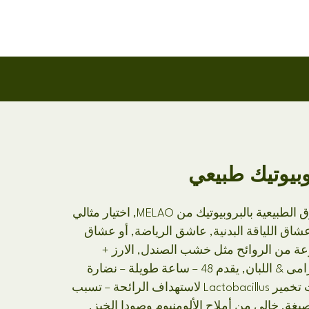
بيوتيك طبيعي
اكتشف عصا مزيل العرق الطبيعية بالبروبيوتيك من MELAO, اختيار مثالي
اق اللياقة البدنية, عاشق الرياضة, أو عشاق
وعة من الروائح مثل خشب الصندل, الارز +
المريمية الحمراء, والخزامى & اللبان, يقدم 48 – ساعة طويلة – نضارة
دائمة. ويستخدم منتجات تخمير Lactobacillus لاستهداف الرائحة – تسبب
صيغة, خالي من أملاح الألومنيوم وصودا الخبز,