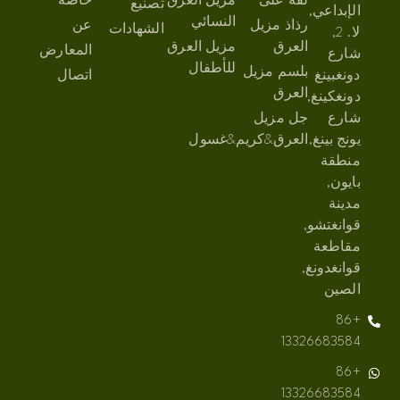
لفة على
مزيل العرق
خاصة
تصنيع
الإبداعي,
النسائي
رذاذ مزيل
عن
الشهادات
لا. 2,
العرق
مزيل العرق
المعارض
شارع
للأطفال
بلسم مزيل
دونغبينغ
اتصال
العرق
دونغكينغ,
شارع
جل مزيل
يونج بينغ,
العرق&كريم&غسول
منطقة
بايون,
مدينة
قوانغتشو,
مقاطعة
قوانغدونغ,
الصين
+86
13326683584
+86
13326683584