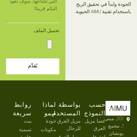
الجودة وابدأ في تحقيق الربح
باستخدام تقنية AIMU الحيوية.
تحميل الملف
يُقدِّم
حسب
بواسطة
لماذا
روابط
النموذج
المستخدم
ايمو
سريعة
301, مبنى
عصا مزيل
مزيل العرق
جودة
بيت
1, مجمع
العرق
للرجال
مكونات
تسمية
يونشان