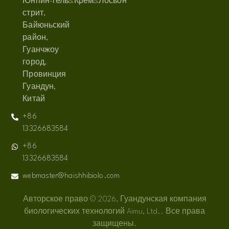
Юнпин-
гель&Крем&Лосьон
стрит,
Байюньский
район,
Гуанчжоу
город,
Провинция
Гуандун,
Китай
+86
13326683584
+86
13326683584
webmaster@haishhibiolo.com
Авторское право © 2026, Гуандунская компания
биологических технологий Aimu, Ltd.. Все права
защищены.