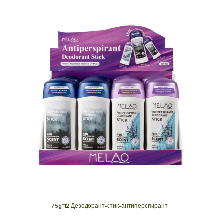
75g*12 Дезодорант-стик-антиперспирант