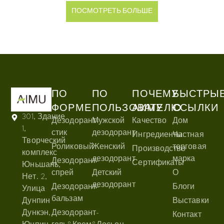
ПОСМОТРЕТЬ БОЛЬШЕ
ПО
ПО
ПОЧЕМУ
БЫСТРЫ
ФОРМЕ
ПОЛЬЗОВАТЕЛЮ
АИМУ
ССЫЛКИ
301, Здание
Дезодорант-
Мужской
Качество
Дом
1,
стик
дезодорант
Ингредиенты
Частная
Творческий
Роликовый
Женский
торговая
Производство
комплекс
дезодорант
марка
Дезодорант-
Сертификаты
Юньшань,
спрей
Детский
О
Нет. 2,
дезодорант
Дезодорант-
Блоги
Улица
бальзам
Дунпин
Выставки
Дункэн,
Дезодорант-
Контакт