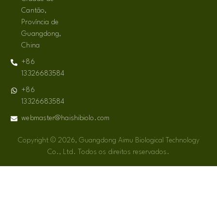
Cantão,
Província de
Guangdong,
China
+86
13326683584
+86
13326683584
webmaster@haishibiolo.com
Copyright © 2026, Guangdong Aimu Biological Technology
Co., Ltd. Todos os direitos reservados.