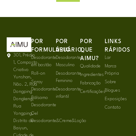
POR
POR
POR
LINKS
FORMULÁRIO
USUÁRIO
QUE
RÁPIDOS
301, Prédio
Desodorante
Desodorante
Lar
AIMU?
1, Composto
em bastão
Masculino
Qualidade
Marca
Criativo
Roll-on
Desodorante
Própria
Ingredientes
Yunshan,
Feminino
Spray
Sobre
Fabricação
Não. 2, Rua
Desodorante
Desodorante
Blogues
Dongping
Certificações
infantil
Bálsamo
Dongkeng,
Exposições
Desodorante
Rua
Contato
Yongping,
Gel
Distrito de
Desodorante&Creme&Loção
Baiyun,
Cidade de