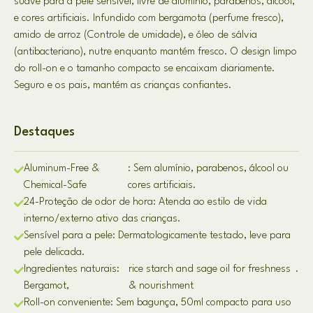
suave para a pele sensível, livre de alumínio, parabenos, álcool,
e cores artificiais. Infundido com bergamota (perfume fresco),
amido de arroz (Controle de umidade), e óleo de sálvia
(antibacteriano), nutre enquanto mantém fresco. O design limpo
do roll-on e o tamanho compacto se encaixam diariamente.
Seguro e os pais, mantém as crianças confiantes.
Destaques
Aluminum-Free &
: Sem alumínio, parabenos, álcool ou
Chemical-Safe
cores artificiais.
24-Proteção de odor de hora: Atenda ao estilo de vida
interno/externo ativo das crianças.
Sensível para a pele: Dermatologicamente testado, leve para
pele delicada.
Ingredientes naturais:
rice starch and sage oil for freshness
.
Bergamot,
& nourishment
Roll-on conveniente: Sem bagunça, 50ml compacto para uso