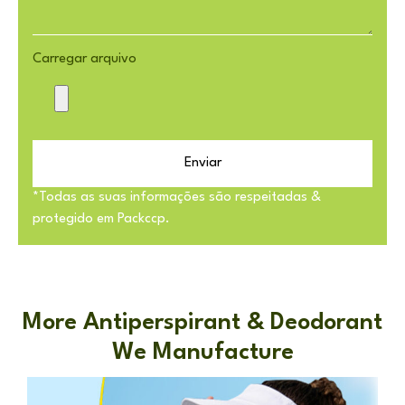
Carregar arquivo
Enviar
*Todas as suas informações são respeitadas &
protegido em Packccp.
More Antiperspirant & Deodorant
We Manufacture