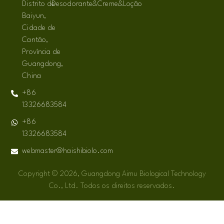
Distrito de
Desodorante&Creme&Loção
Baiyun,
Cidade de
Cantão,
Província de
Guangdong,
China
+86
13326683584
+86
13326683584
webmaster@haishibiolo.com
Copyright © 2026, Guangdong Aimu Biological Technology
Co., Ltd. Todos os direitos reservados.