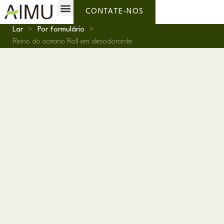
Marca Própria
Por que AIMU?
Sobre nós
CONTATE-NOS
Lar
>
Por formulário
>
Reino do oceano Roll em desodorante