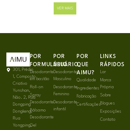
VER MAIS
POR
POR
POR
LINKS
FORMULÁRIO
USUÁRIO
QUE
RÁPIDOS
301, Prédio
Desodorante
Desodorante
Lar
AIMU?
1, Composto
em bastão
Masculino
Qualidade
Marca
Criativo
Roll-on
Desodorante
Própria
Ingredientes
Yunshan,
Feminino
Spray
Sobre
Fabricação
Não. 2, Rua
Desodorante
Desodorante
Blogues
Dongping
Certificações
infantil
Bálsamo
Dongkeng,
Exposições
Desodorante
Rua
Contato
Yongping,
Gel