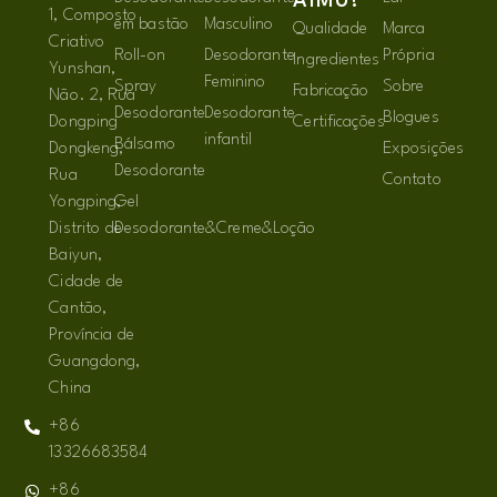
AIMU?
1, Composto
em bastão
Masculino
Qualidade
Marca
Criativo
Roll-on
Desodorante
Própria
Ingredientes
Yunshan,
Feminino
Spray
Sobre
Fabricação
Não. 2, Rua
Desodorante
Desodorante
Blogues
Dongping
Certificações
infantil
Bálsamo
Dongkeng,
Exposições
Desodorante
Rua
Contato
Yongping,
Gel
Distrito de
Desodorante&Creme&Loção
Baiyun,
Cidade de
Cantão,
Província de
Guangdong,
China
+86
13326683584
+86