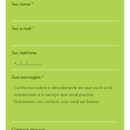
Seu nome
*
Seu e-mail
*
Seu telefone
Sua mensagem
*
Carregar arquivo