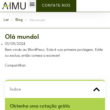
Marca Própria
Por que AIMU?
Sobre nós
CONTATE-NOS
Lar
>
Blog
>
Olá mundo!
Olá mundo!
01/09/2024
Bem-vindo ao WordPress. Esta é sua primeira postagem. Edite
ou exclua, então comece a escrever!
Compartilhar:
Índice
Obtenha uma cotação grátis