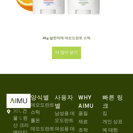
45g 발한억제 데오도란트 스틱
더 많이 보기
양식별
사용자
WHY
빠른 링
데오도란트
별
AIMU
크
301, 건
스틱
남성용 데
품질
집
물 1, 윈
롤온
오도란트
재료
개인 상표
산 크리
데오도란트
여성용 데
조작
에 대한
에이티