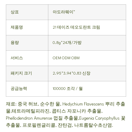
상표
아도라웨이™
제품명
21 데이즈 데오도란트 크림
용량
0.8g*24개/가방
서비스
OEM ODM OBM
패키지 크기
2.95*3.94*0.83 신장
공급능력
100000 조각 / 월
재료: 중국 허브, 순수한 물, Hedychium Flavescens 뿌리 추출
물,테트라메틸피라진, 콥티스 자포니카 추출물,
Phellodendron Amurense 껍질 추출물,Eugenia Caryophyllus 꽃
추출물, 프로필렌글리콜, 잔탄검, 나트륨탈수초산염.