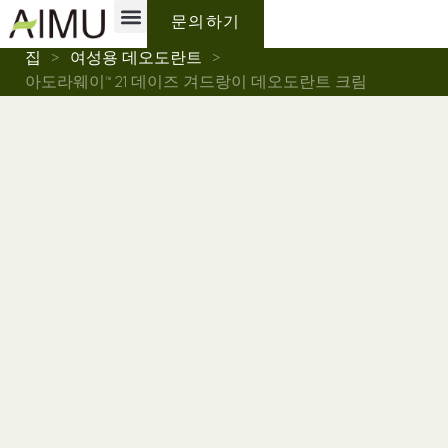
개인 상표
Why AIMU
회사 소개
문의하기
집
>
여성용 데오도란트
>
아도라웨이™ 21 데이즈 겨드랑이 데오도란트 크림