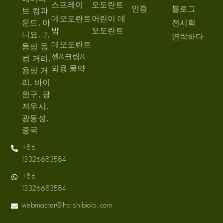
스프레이
오도란트
인증
블로그
브 컴파
데오도란트
어린이 데
운드, 아
전시회
밤
오도란트
니요. 2,
연락하다
데오도란트
둥핑 동
젤&크림&
컹 거리,
외용 물약
용핑 거
리, 바이
윈구, 광
저우시,
광둥성,
중국
+86
13326683584
+86
13326683584
webmaster@haishibiolo.com