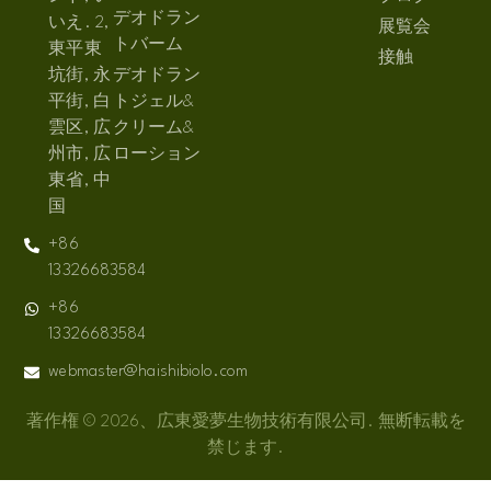
デオドラン
いえ. 2,
展覧会
トバーム
東平東
接触
坑街, 永
デオドラン
平街, 白
トジェル&
雲区, 広
クリーム&
州市, 広
ローション
東省, 中
国
+86
13326683584
+86
13326683584
webmaster@haishibiolo.com
著作権 © 2026、広東愛夢生物技術有限公司. 無断転載を
禁じます.