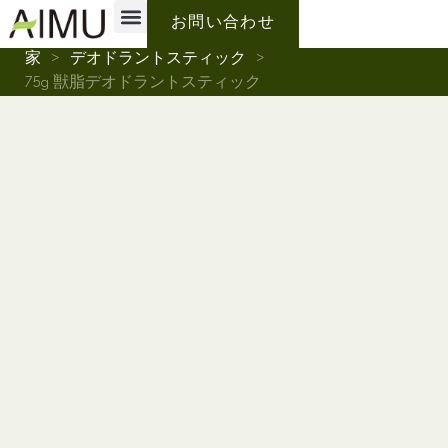
プライベートブランド
なぜアイムなのか？
私たちについて
お問い合わせ
家
>
デオドラントスティック
>
75g 獣脂デオドラントスティック