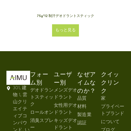
75g*12 制汗デオドラントスティック
もっと見る
フォー
ユーザ
なぜア
クイッ
ム別
ー別
イムな
クリン
301, 建
デオドラン
メンズデオ
のか？
ク
物 1, 雲
トスティッ
ドラント
品質
家
山クリ
ク
女性用デオ
材料
プライベー
エイテ
ロールオン
ドラント
トブランド
製造業
ィブコ
消臭スプレ
キッズデオ
について
ンパウ
認証
ー
ドラント
ンド, い
ブログ