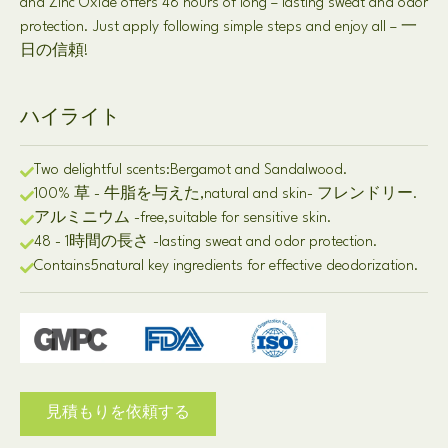
and Zinc Oxide offers
48
hours of long
–
lasting sweat and odor
protection
.
Just apply following simple steps and enjoy all
– 一
日の信頼!
ハイライト
Two delightful scents
:
Bergamot and Sandalwood
.
100% 草 - 牛脂を与えた,
natural and skin
- フレンドリー.
アルミニウム -
free
,
suitable for sensitive skin
.
48 - 1時間の長さ -
lasting sweat and odor protection
.
Contains
5
natural key ingredients for effective deodorization
.
見積もりを依頼する