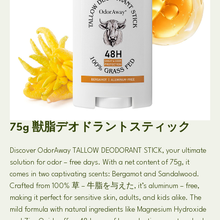
75g 獣脂デオドラントスティック
Discover OdorAway TALLOW DEODORANT STICK
,
your ultimate
solution for odor
–
free days
.
With a net content of 75g
,
it
comes in two captivating scents
:
Bergamot and Sandalwood
.
Crafted from
100% 草 – 牛脂を与えた,
it’s aluminum
–
free
,
making it perfect for sensitive skin
,
adults
,
and kids alike
.
The
mild formula with natural ingredients like Magnesium Hydroxide