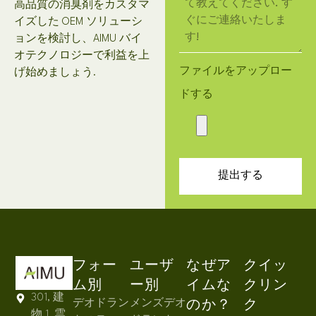
高品質の消臭剤をカスタマ
イズした OEM ソリューシ
ョンを検討し、AIMU バイ
オテクノロジーで利益を上
ファイルをアップロー
げ始めましょう.
ドする
提出する
フォー
ユーザ
なぜア
クイッ
ム別
ー別
イムな
クリン
301, 建
デオドラン
メンズデオ
のか？
ク
物 1, 雲