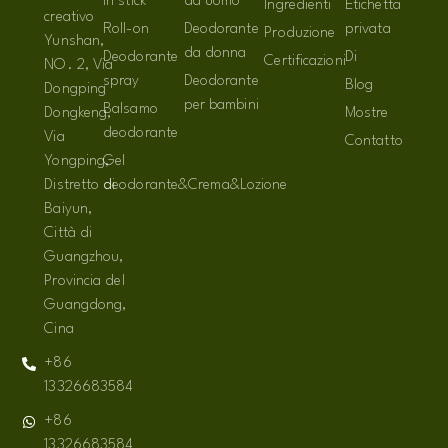
in stick
da uomo
Ingredienti
Etichetta
creativo
Roll-on
Deodorante
privata
Produzione
Yunshan,
da donna
Deodorante
Di
Certificazioni
NO. 2, Via
spray
Deodorante
Blog
Dongping
per bambini
Balsamo
Dongkeng,
Mostre
deodorante
Via
Contatto
Yongping,
Gel
Distretto di
deodorante&Crema&Lozione
Baiyun,
Città di
Guangzhou,
Provincia del
Guangdong,
Cina
+86
13326683584
+86
13326683584