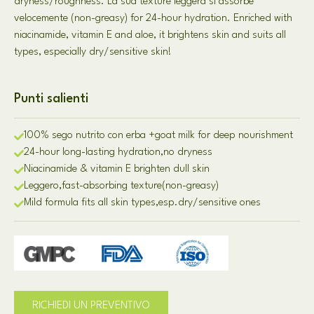
dryness/roughness
. La sua texture leggera si assorbe
velocemente (
non-greasy
)
for 24-hour hydration
.
Enriched with
niacinamide
,
vitamin E and aloe
,
it brightens skin and suits all
types
,
especially dry/sensitive skin
!
Punti salienti
100% sego nutrito con erba +
goat milk for deep nourishment
24-
hour long-lasting hydration
,
no dryness
Niacinamide & vitamin E brighten dull skin
Leggero,
fast-absorbing texture
(
non-greasy
)
Mild formula fits all skin types
,
esp
.
dry/sensitive ones
RICHIEDI UN PREVENTIVO