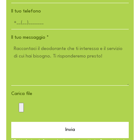
Il tuo telefono
Il tuo messaggio
*
Carica file
Invia