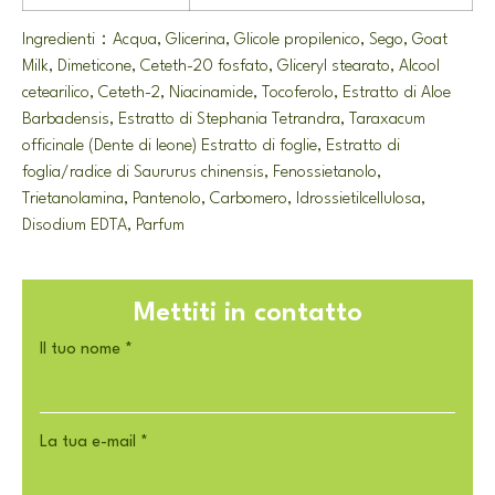
Ingredienti：Acqua, Glicerina, Glicole propilenico, Sego,
Goat
Milk
, Dimeticone, Ceteth-20 fosfato, Gliceryl stearato, Alcool
cetearilico, Ceteth-2, Niacinamide, Tocoferolo, Estratto di Aloe
Barbadensis, Estratto di Stephania Tetrandra, Taraxacum
officinale (Dente di leone) Estratto di foglie, Estratto di
foglia/radice di Saururus chinensis, Fenossietanolo,
Trietanolamina, Pantenolo, Carbomero, Idrossietilcellulosa,
Disodium EDTA, Parfum
Mettiti in contatto
Il tuo nome
*
La tua e-mail
*