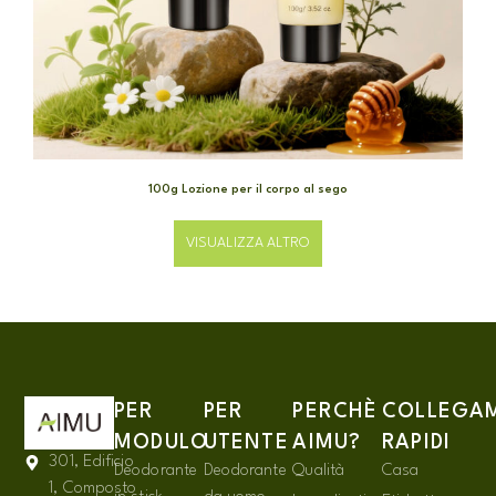
100g Lozione per il corpo al sego
VISUALIZZA ALTRO
PER
PER
PERCHÈ
COLLEGA
MODULO
UTENTE
AIMU?
RAPIDI
301, Edificio
Deodorante
Deodorante
Qualità
Casa
1, Composto