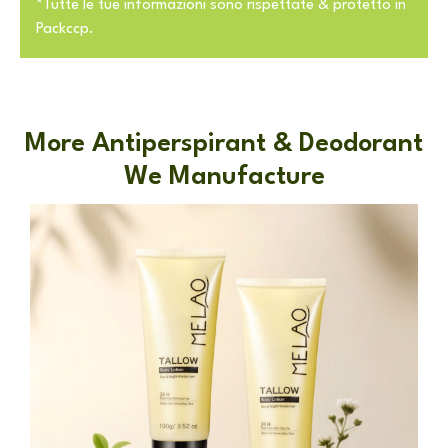
*Tutte le tue informazioni sono rispettate & protetto in
Packccp.
More Antiperspirant & Deodorant
We Manufacture