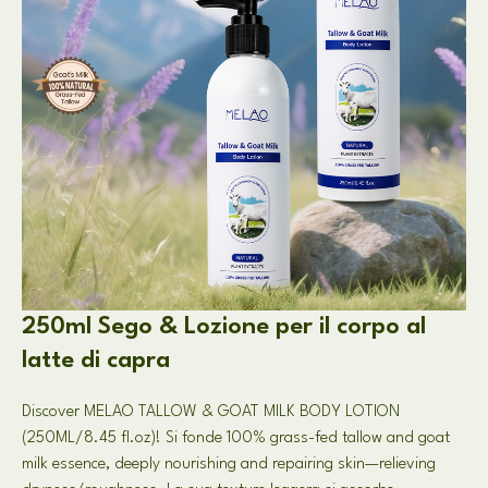
250ml Sego & Lozione per il corpo al
latte di capra
Discover MELAO TALLOW
&
GOAT MILK BODY LOTION
(250ML/8.45 fl.oz)! Si fonde 100%
grass-fed tallow and goat
milk essence
,
deeply nourishing and repairing skin—relieving