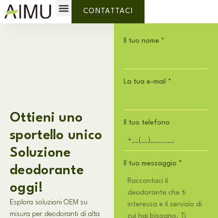
Etichetta privata
Perchè AIMU?
Chi siamo
CONTATTACI
Il tuo nome
*
La tua e-mail
*
Ottieni uno
Il tuo telefono
sportello unico
Soluzione
Il tuo messaggio
*
deodorante
oggi!
Esplora soluzioni OEM su
misura per deodoranti di alta