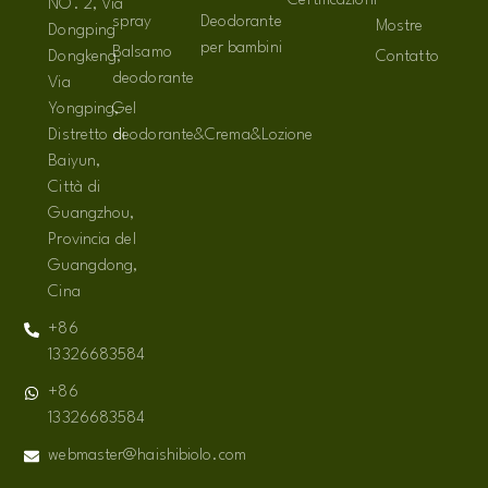
Certificazioni
NO. 2, Via
spray
Deodorante
Mostre
Dongping
per bambini
Balsamo
Dongkeng,
Contatto
deodorante
Via
Yongping,
Gel
Distretto di
deodorante&Crema&Lozione
Baiyun,
Città di
Guangzhou,
Provincia del
Guangdong,
Cina
+86
13326683584
+86
13326683584
webmaster@haishibiolo.com